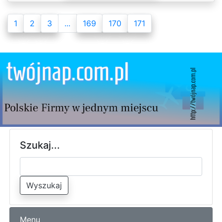
1
2
3
...
169
170
171
Szukaj...
Wyszukaj
Menu