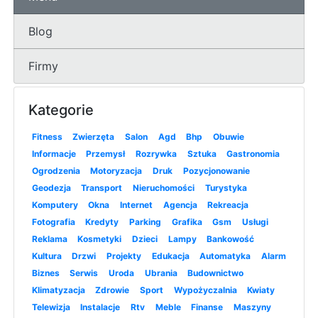
Blog
Firmy
Kategorie
Fitness
Zwierzęta
Salon
Agd
Bhp
Obuwie
Informacje
Przemysł
Rozrywka
Sztuka
Gastronomia
Ogrodzenia
Motoryzacja
Druk
Pozycjonowanie
Geodezja
Transport
Nieruchomości
Turystyka
Komputery
Okna
Internet
Agencja
Rekreacja
Fotografia
Kredyty
Parking
Grafika
Gsm
Usługi
Reklama
Kosmetyki
Dzieci
Lampy
Bankowość
Kultura
Drzwi
Projekty
Edukacja
Automatyka
Alarm
Biznes
Serwis
Uroda
Ubrania
Budownictwo
Klimatyzacja
Zdrowie
Sport
Wypożyczalnia
Kwiaty
Telewizja
Instalacje
Rtv
Meble
Finanse
Maszyny