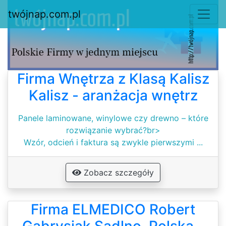
twójnap.com.pl
Firma Wnętrza z Klasą Kalisz
Kalisz - aranżacja wnętrz
Panele laminowane, winylowe czy drewno – które
rozwiązanie wybrać?br>
Wzór, odcień i faktura są zwykle pierwszymi ...
Zobacz szczegóły
Firma ELMEDICO Robert