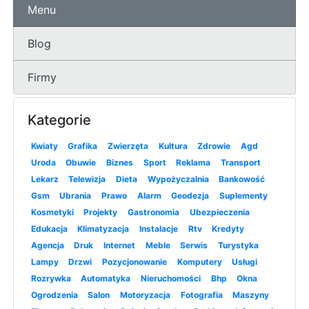
Menu
Blog
Firmy
Kategorie
Kwiaty
Grafika
Zwierzęta
Kultura
Zdrowie
Agd
Uroda
Obuwie
Biznes
Sport
Reklama
Transport
Lekarz
Telewizja
Dieta
Wypożyczalnia
Bankowość
Gsm
Ubrania
Prawo
Alarm
Geodezja
Suplementy
Kosmetyki
Projekty
Gastronomia
Ubezpieczenia
Edukacja
Klimatyzacja
Instalacje
Rtv
Kredyty
Agencja
Druk
Internet
Meble
Serwis
Turystyka
Lampy
Drzwi
Pozycjonowanie
Komputery
Usługi
Rozrywka
Automatyka
Nieruchomości
Bhp
Okna
Ogrodzenia
Salon
Motoryzacja
Fotografia
Maszyny