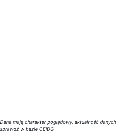
D
a
n
e
m
a
j
ą
c
h
a
r
a
k
t
e
r poglądowy,
a
k
t
u
a
l
n
o
ś
ć
d
a
n
y
c
h
s
p
r
a
w
d
ź w bazie CEIDG