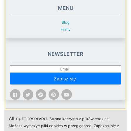
MENU
Blog
Firmy
NEWSLETTER
Zapisz się
All right reserved.
Strona
k
o
r
z
y
s
t
a z plików cookies.
M
o
ż
e
s
z
w
y
ł
ą
c
z
y
ć
p
l
i
k
i
c
o
o
k
i
e
s w przeglądarce.
Z
a
p
o
z
n
a
j
s
i
ę
z