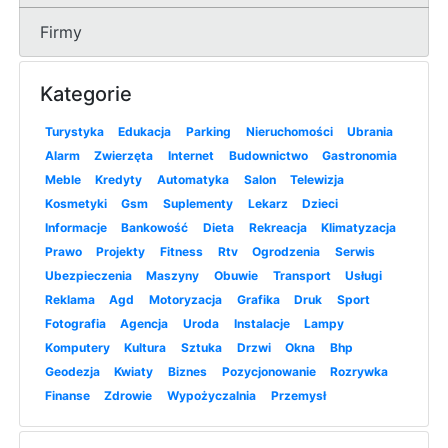
Firmy
Kategorie
Turystyka
Edukacja
Parking
Nieruchomości
Ubrania
Alarm
Zwierzęta
Internet
Budownictwo
Gastronomia
Meble
Kredyty
Automatyka
Salon
Telewizja
Kosmetyki
Gsm
Suplementy
Lekarz
Dzieci
Informacje
Bankowość
Dieta
Rekreacja
Klimatyzacja
Prawo
Projekty
Fitness
Rtv
Ogrodzenia
Serwis
Ubezpieczenia
Maszyny
Obuwie
Transport
Usługi
Reklama
Agd
Motoryzacja
Grafika
Druk
Sport
Fotografia
Agencja
Uroda
Instalacje
Lampy
Komputery
Kultura
Sztuka
Drzwi
Okna
Bhp
Geodezja
Kwiaty
Biznes
Pozycjonowanie
Rozrywka
Finanse
Zdrowie
Wypożyczalnia
Przemysł