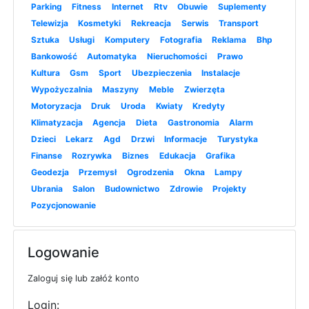
Parking
Fitness
Internet
Rtv
Obuwie
Suplementy
Telewizja
Kosmetyki
Rekreacja
Serwis
Transport
Sztuka
Usługi
Komputery
Fotografia
Reklama
Bhp
Bankowość
Automatyka
Nieruchomości
Prawo
Kultura
Gsm
Sport
Ubezpieczenia
Instalacje
Wypożyczalnia
Maszyny
Meble
Zwierzęta
Motoryzacja
Druk
Uroda
Kwiaty
Kredyty
Klimatyzacja
Agencja
Dieta
Gastronomia
Alarm
Dzieci
Lekarz
Agd
Drzwi
Informacje
Turystyka
Finanse
Rozrywka
Biznes
Edukacja
Grafika
Geodezja
Przemysł
Ogrodzenia
Okna
Lampy
Ubrania
Salon
Budownictwo
Zdrowie
Projekty
Pozycjonowanie
Logowanie
Zaloguj się lub załóż konto
Login: