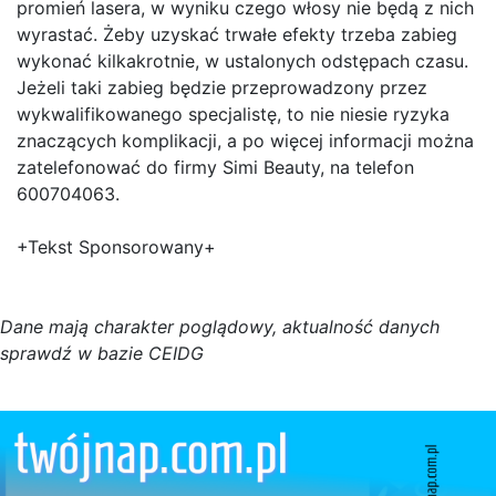
promień lasera, w wyniku czego włosy nie będą z nich
wyrastać. Żeby uzyskać trwałe efekty trzeba zabieg
wykonać kilkakrotnie, w ustalonych odstępach czasu.
Jeżeli taki zabieg będzie przeprowadzony przez
wykwalifikowanego specjalistę, to nie niesie ryzyka
znaczących komplikacji, a po więcej informacji można
zatelefonować do firmy Simi Beauty, na telefon
600704063.
+Tekst Sponsorowany+
D
a
n
e
m
a
j
ą
c
h
a
r
a
k
t
e
r poglądowy,
a
k
t
u
a
l
n
o
ś
ć
d
a
n
y
c
h
s
p
r
a
w
d
ź w bazie CEIDG