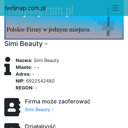
twójnap.com.pl
Simi Beauty -
Nazwa:
Simi Beauty
Miasto:
- -
Adres:
-
NIP:
6922542480
REGON:
-
Firma może zaoferować
Simi Beauty
-
Działalność