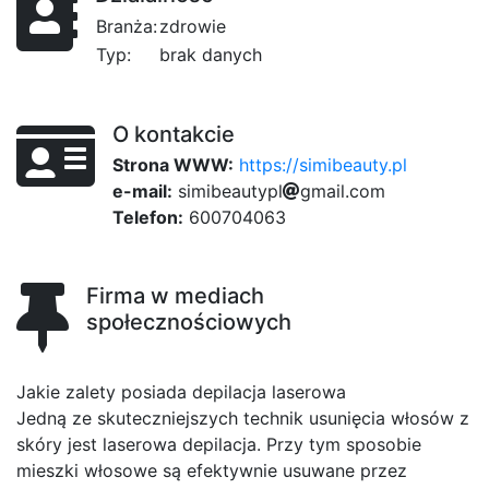
Branża:
zdrowie
Typ:
brak danych
O kontakcie
Strona WWW:
https://simibeauty.pl
e-mail:
s
i
m
i
c10
b
e
a
u
dc
t
y
834
p
l
g
m
836
a
i
l
.
f
c
o
m
Telefon:
600704063
Firma w mediach
społecznościowych
Jakie zalety posiada depilacja laserowa
Jedną ze skuteczniejszych technik usunięcia włosów z
skóry jest laserowa depilacja. Przy tym sposobie
mieszki włosowe są efektywnie usuwane przez