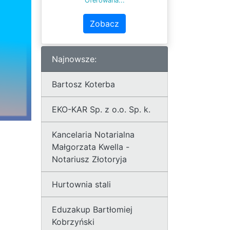
Oferowana...
Zobacz
Najnowsze:
Bartosz Koterba
EKO-KAR Sp. z o.o. Sp. k.
Kancelaria Notarialna
Małgorzata Kwella -
Notariusz Złotoryja
Hurtownia stali
Eduzakup Bartłomiej
Kobrzyński