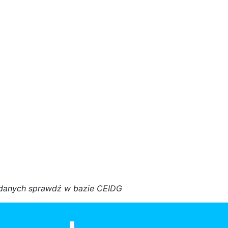
d
a
n
y
c
h
s
p
r
a
w
d
ź w bazie CEIDG