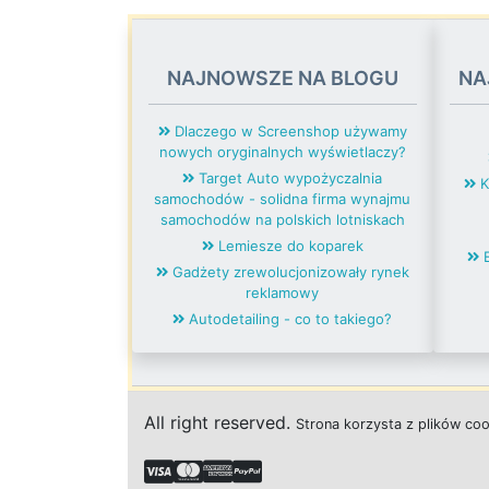
NAJNOWSZE NA BLOGU
NA
Dlaczego w Screenshop używamy
nowych oryginalnych wyświetlaczy?
Target Auto wypożyczalnia
K
samochodów - solidna firma wynajmu
samochodów na polskich lotniskach
Lemiesze do koparek
E
Gadżety zrewolucjonizowały rynek
reklamowy
Autodetailing - co to takiego?
All right reserved.
Strona
k
o
r
z
y
s
t
a z plików co