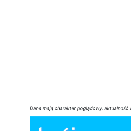
D
a
n
e
m
a
j
ą
c
h
a
r
a
k
t
e
r poglądowy,
a
k
t
u
a
l
n
o
ś
ć