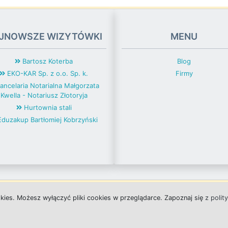
JNOWSZE WIZYTÓWKI
MENU
Bartosz Koterba
Blog
EKO-KAR Sp. z o.o. Sp. k.
Firmy
ancelaria Notarialna Małgorzata
Kwella - Notariusz Złotoryja
Hurtownia stali
duzakup Bartłomiej Kobrzyński
okies.
M
o
ż
e
s
z
w
y
ł
ą
c
z
y
ć
p
l
i
k
i
c
o
o
k
i
e
s w przeglądarce.
Z
a
p
o
z
n
a
j
s
i
ę
z polit