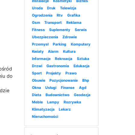
Instalacje
Kosmetyki
Biznes
Uroda
Druk
Telewizja
Ogrodzenia
Rtv
Grafika
Gsm
Transport
Reklama
Fitness
Suplementy
Serwis
Ubezpieczenia
Zdrowie
Przemysł
Parking
Komputery
Kwiaty
Alarm
Kultura
Informacje
Rekreacja
Sztuka
Drzwi
Gastronomia
Edukacja
ośród
Sport
Projekty
Prawo
niu do
Obuwie
Pozycjonowanie
Bhp
Okna
Usługi
Finanse
Agd
dzie
Dieta
Budownictwo
Geodezja
Meble
Lampy
Rozrywka
Klimatyzacja
Lekarz
Nieruchomości