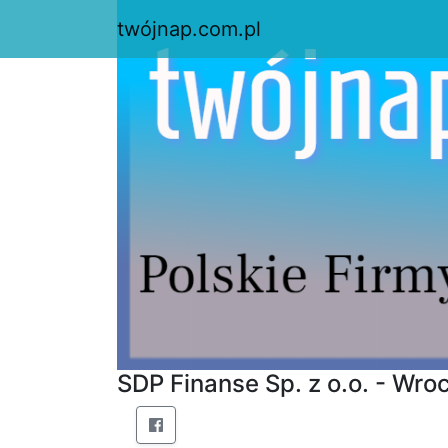
twójnap.com.pl
SDP Finanse Sp. z o.o. - Wro