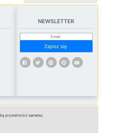
NEWSLETTER
Zapisz się
yką prywatności
s
e
r
w
i
s
u.