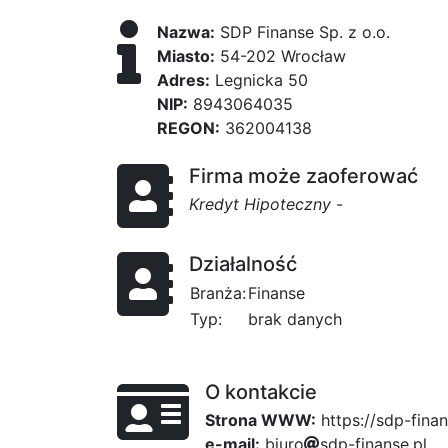
Nazwa:
SDP Finanse Sp. z o.o.
Miasto:
54-202 Wrocław
Adres:
Legnicka 50
NIP:
8943064035
REGON:
362004138
Firma może zaoferować
Kredyt Hipoteczny
-
Działalność
Branża:
Finanse
Typ:
brak danych
O kontakcie
Strona WWW:
https://sdp-finan
e-mail:
b
i
u
r
o
877
c
s
d
p
-
874
f
i
n
7
a
3
n
s
e
29
.
p
l