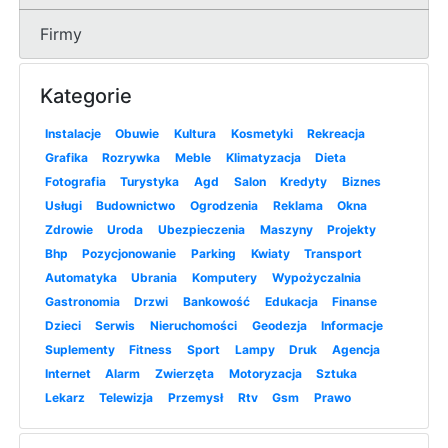
Firmy
Kategorie
Instalacje
Obuwie
Kultura
Kosmetyki
Rekreacja
Grafika
Rozrywka
Meble
Klimatyzacja
Dieta
Fotografia
Turystyka
Agd
Salon
Kredyty
Biznes
Usługi
Budownictwo
Ogrodzenia
Reklama
Okna
Zdrowie
Uroda
Ubezpieczenia
Maszyny
Projekty
Bhp
Pozycjonowanie
Parking
Kwiaty
Transport
Automatyka
Ubrania
Komputery
Wypożyczalnia
Gastronomia
Drzwi
Bankowość
Edukacja
Finanse
Dzieci
Serwis
Nieruchomości
Geodezja
Informacje
Suplementy
Fitness
Sport
Lampy
Druk
Agencja
Internet
Alarm
Zwierzęta
Motoryzacja
Sztuka
Lekarz
Telewizja
Przemysł
Rtv
Gsm
Prawo