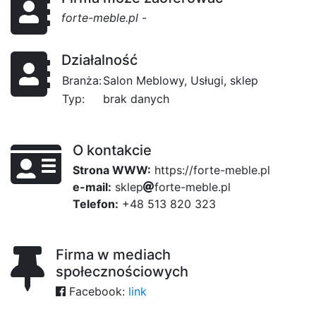
forte-meble.pl
-
Działalność
Branża:
Salon Meblowy, Usługi, sklep
Typ:
brak danych
O kontakcie
Strona WWW:
https://forte-meble.pl
e-mail:
s
k
a2
l
e
a34
p
b
f
o
r
6
t
e
-
m
4a2
e
b
l
e
.
p
l
Telefon:
+48 513 820 323
Firma w mediach
społecznościowych
Facebook:
link