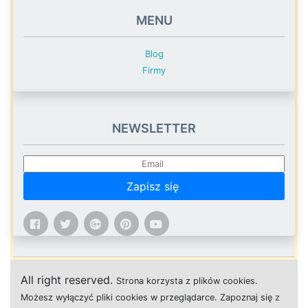
MENU
Blog
Firmy
NEWSLETTER
Zapisz się
All right reserved.
Strona
k
o
r
z
y
s
t
a z plików cookies.
M
o
ż
e
s
z
w
y
ł
ą
c
z
y
ć
p
l
i
k
i
c
o
o
k
i
e
s w przeglądarce.
Z
a
p
o
z
n
a
j
s
i
ę
z