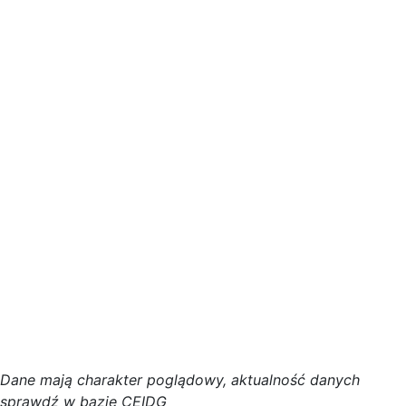
D
a
n
e
m
a
j
ą
c
h
a
r
a
k
t
e
r poglądowy,
a
k
t
u
a
l
n
o
ś
ć
d
a
n
y
c
h
s
p
r
a
w
d
ź w bazie CEIDG