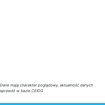
D
a
n
e
m
a
j
ą
c
h
a
r
a
k
t
e
r poglądowy,
a
k
t
u
a
l
n
o
ś
ć
d
a
n
y
c
h
s
p
r
a
w
d
ź w bazie CEIDG