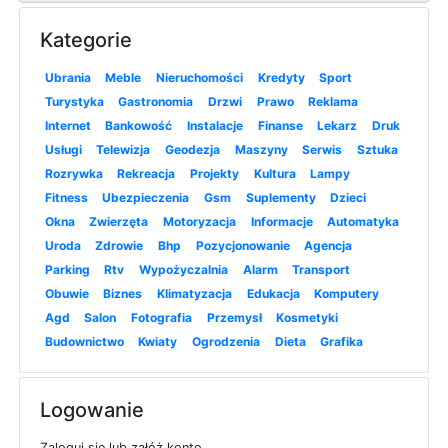
Kategorie
Ubrania
Meble
Nieruchomości
Kredyty
Sport
Turystyka
Gastronomia
Drzwi
Prawo
Reklama
Internet
Bankowość
Instalacje
Finanse
Lekarz
Druk
Usługi
Telewizja
Geodezja
Maszyny
Serwis
Sztuka
Rozrywka
Rekreacja
Projekty
Kultura
Lampy
Fitness
Ubezpieczenia
Gsm
Suplementy
Dzieci
Okna
Zwierzęta
Motoryzacja
Informacje
Automatyka
Uroda
Zdrowie
Bhp
Pozycjonowanie
Agencja
Parking
Rtv
Wypożyczalnia
Alarm
Transport
Obuwie
Biznes
Klimatyzacja
Edukacja
Komputery
Agd
Salon
Fotografia
Przemysł
Kosmetyki
Budownictwo
Kwiaty
Ogrodzenia
Dieta
Grafika
Logowanie
Zaloguj się lub załóż konto