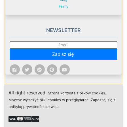
Firmy
NEWSLETTER
Zapisz się
All right reserved.
Strona
k
o
r
z
y
s
t
a z plików cookies.
M
o
ż
e
s
z
w
y
ł
ą
c
z
y
ć
p
l
i
k
i
c
o
o
k
i
e
s w przeglądarce.
Z
a
p
o
z
n
a
j
s
i
ę
z
polityką prywatności
s
e
r
w
i
s
u.