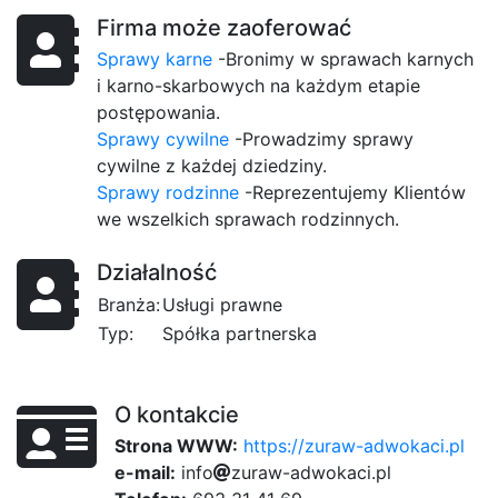
Firma może zaoferować
Sprawy karne
-Bronimy w sprawach karnych
i karno-skarbowych na każdym etapie
postępowania.
Sprawy cywilne
-Prowadzimy sprawy
cywilne z każdej dziedziny.
Sprawy rodzinne
-Reprezentujemy Klientów
we wszelkich sprawach rodzinnych.
Działalność
Branża:
Usługi prawne
Typ:
Spółka partnerska
O kontakcie
Strona WWW:
https://zuraw-adwokaci.pl
e-mail:
a7
i
n
f
o
z
u
7aa
r
a
w
4d
-
a
d
w
0
o
3
k
a
c
2a
i
.
3
p
l