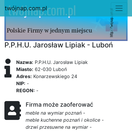
twójnap.com.pl
P.P.H.U. Jarosław Lipiak - Luboń
Nazwa:
P.P.H.U. Jarosław Lipiak
Miasto:
62-030 Luboń
Adres:
Konarzewskiego 24
NIP:
-
REGON:
-
Firma może zaoferować
meble na wymiar poznań
-
meble kuchenne poznań i okolice
-
drzwi przesuwne na wymiar
-