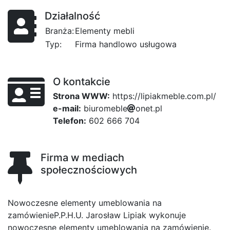
Działalność
Branża:
Elementy mebli
Typ:
Firma handlowo usługowa
O kontakcie
Strona WWW:
https://lipiakmeble.com.pl/
e-mail:
b
3
i
u
r
1
o
m
95
e
b
l
e
9fb
o
n
e
t
.
p
l
Telefon:
602 666 704
Firma w mediach
społecznościowych
Nowoczesne elementy umeblowania na
zamówienieP.P.H.U. Jarosław Lipiak wykonuje
nowoczesne elementy umeblowania na zamówienie.