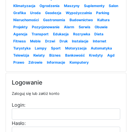
Klimatyzacja
Ogrodzenia
Maszyny
Suplementy
Salon
Grafika
Uroda
Geodezja
Wypożyczalnia
Parking
Nieruchomości
Gastronomia
Budownictwo
Kultura
Projekty
Pozycjonowanie
Alarm
Serwis
Obuwie
Agencja
Transport
Edukacja
Rozrywka
Dieta
Fitness
Meble
Drzwi
Druk
Instalacje
Internet
Turystyka
Lampy
Sport
Motoryzacja
Automatyka
Telewizja
Kwiaty
Biznes
Bankowość
Kredyty
Agd
Prawo
Zdrowie
Informacje
Komputery
Logowanie
Zaloguj się lub załóż konto
Login:
Hasło: