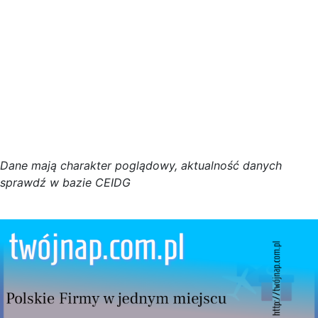
D
a
n
e
m
a
j
ą
c
h
a
r
a
k
t
e
r poglądowy,
a
k
t
u
a
l
n
o
ś
ć
d
a
n
y
c
h
s
p
r
a
w
d
ź w bazie CEIDG