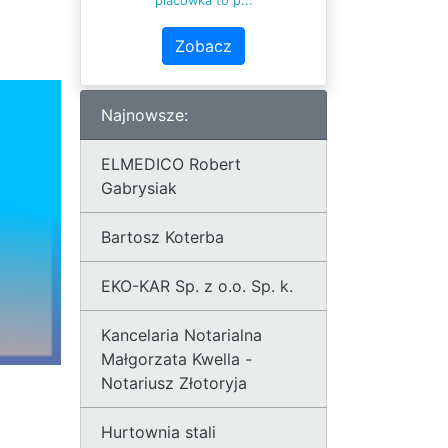
placówka to p...
Zobacz
Najnowsze:
ELMEDICO Robert
Gabrysiak
Bartosz Koterba
EKO-KAR Sp. z o.o. Sp. k.
Kancelaria Notarialna
Małgorzata Kwella -
Notariusz Złotoryja
Hurtownia stali