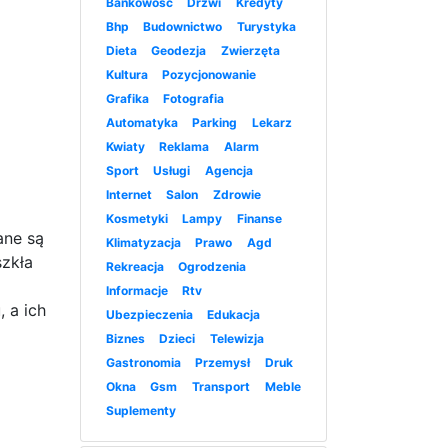
Bankowość
Drzwi
Kredyty
Bhp
Budownictwo
Turystyka
Dieta
Geodezja
Zwierzęta
Kultura
Pozycjonowanie
Grafika
Fotografia
Automatyka
Parking
Lekarz
Kwiaty
Reklama
Alarm
Sport
Usługi
Agencja
Internet
Salon
Zdrowie
Kosmetyki
Lampy
Finanse
ane są
Klimatyzacja
Prawo
Agd
szkła
Rekreacja
Ogrodzenia
Informacje
Rtv
 a ich
Ubezpieczenia
Edukacja
Biznes
Dzieci
Telewizja
Gastronomia
Przemysł
Druk
Okna
Gsm
Transport
Meble
Suplementy