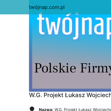
twójnap.com.pl
W.G. Projekt Łukasz Wojciec
Nazwa:
W.G. Projekt Łukasz Wojciech