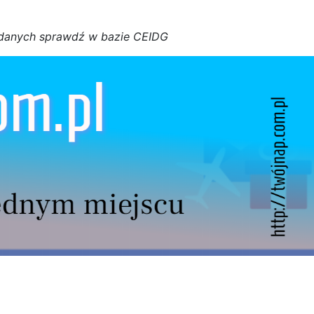
d
a
n
y
c
h
s
p
r
a
w
d
ź w bazie CEIDG