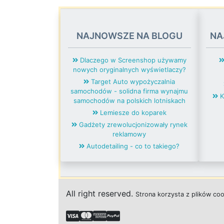
NAJNOWSZE NA BLOGU
NA
Dlaczego w Screenshop używamy
nowych oryginalnych wyświetlaczy?
Target Auto wypożyczalnia
samochodów - solidna firma wynajmu
K
samochodów na polskich lotniskach
Lemiesze do koparek
Gadżety zrewolucjonizowały rynek
reklamowy
Autodetailing - co to takiego?
All right reserved.
Strona
k
o
r
z
y
s
t
a z plików co