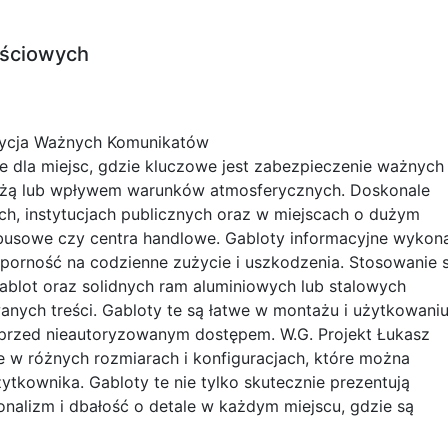
ościowych
zycja Ważnych Komunikatów
ie dla miejsc, gdzie kluczowe jest zabezpieczenie ważnych
eżą lub wpływem warunków atmosferycznych. Doskonale
ach, instytucjach publicznych oraz w miejscach o dużym
tobusowe czy centra handlowe. Gabloty informacyjne wykon
dporność na codzienne zużycie i uszkodzenia. Stosowanie 
blot oraz solidnych ram aluminiowych lub stalowych
nych treści. Gabloty te są łatwe w montażu i użytkowaniu,
przed nieautoryzowanym dostępem. W.G. Projekt Łukasz
e w różnych rozmiarach i konfiguracjach, które można
kownika. Gabloty te nie tylko skutecznie prezentują
jonalizm i dbałość o detale w każdym miejscu, gdzie są