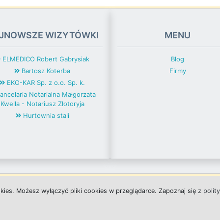
JNOWSZE WIZYTÓWKI
MENU
ELMEDICO Robert Gabrysiak
Blog
Bartosz Koterba
Firmy
EKO-KAR Sp. z o.o. Sp. k.
ancelaria Notarialna Małgorzata
Kwella - Notariusz Złotoryja
Hurtownia stali
okies.
M
o
ż
e
s
z
w
y
ł
ą
c
z
y
ć
p
l
i
k
i
c
o
o
k
i
e
s w przeglądarce.
Z
a
p
o
z
n
a
j
s
i
ę
z polit