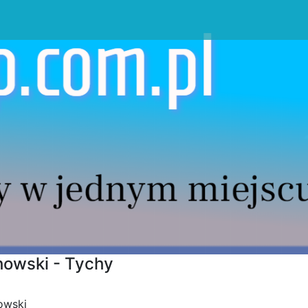
howski - Tychy
owski