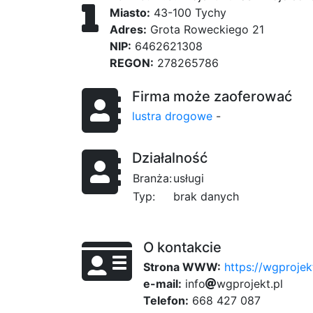
Miasto:
43-100 Tychy
Adres:
Grota Roweckiego 21
NIP:
6462621308
REGON:
278265786
Firma może zaoferować
lustra drogowe
-
Działalność
Branża:
usługi
Typ:
brak danych
O kontakcie
Strona WWW:
https://wgprojek
e-mail:
i
n
f
o
4a6
w
g
f4d
p
r
00
o
j
e
k
t
1a6
.
p
l
Telefon:
668 427 087