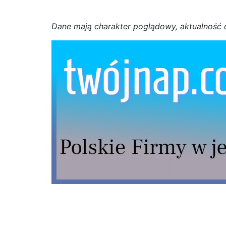
D
a
n
e
m
a
j
ą
c
h
a
r
a
k
t
e
r poglądowy,
a
k
t
u
a
l
n
o
ś
ć