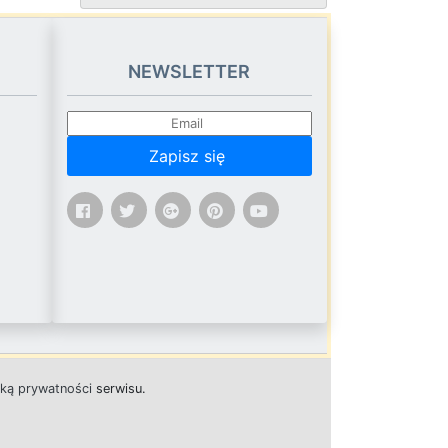
NEWSLETTER
Zapisz się
yką prywatności
s
e
r
w
i
s
u.