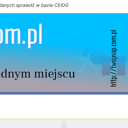
d
a
n
y
c
h
s
p
r
a
w
d
ź w bazie CEIDG