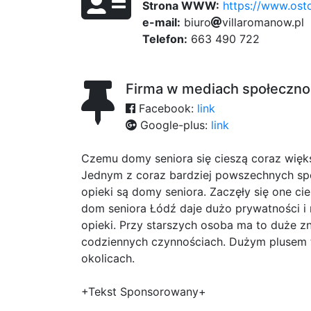
Strona WWW:
https://www.osto
e-mail:
b
i
u
r
o
9c2
2
v
i
l
8
l
a
r
o
65
m
a
e
n
1e8
o
w
.
f
p
l
Telefon:
663 490 722
Firma w mediach społeczn
Facebook:
link
Google-plus:
link
Czemu domy seniora się cieszą coraz więk
Jednym z coraz bardziej powszechnych s
opieki są domy seniora. Zaczęły się one c
dom seniora Łódź daje dużo prywatności i
opieki. Przy starszych osoba ma to duże 
codziennych czynnościach. Dużym plusem ta
okolicach.
+Tekst Sponsorowany+