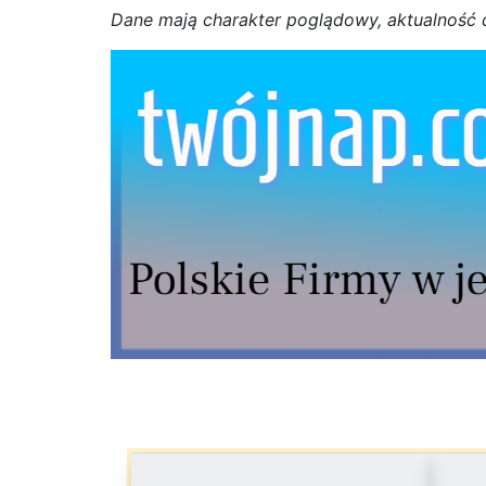
D
a
n
e
m
a
j
ą
c
h
a
r
a
k
t
e
r poglądowy,
a
k
t
u
a
l
n
o
ś
ć