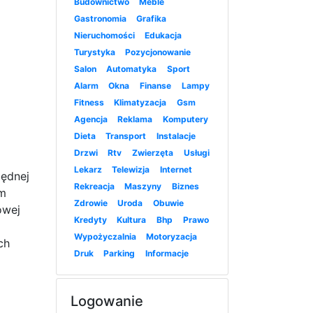
Budownictwo
Meble
Gastronomia
Grafika
Nieruchomości
Edukacja
Turystyka
Pozycjonowanie
Salon
Automatyka
Sport
Alarm
Okna
Finanse
Lampy
Fitness
Klimatyzacja
Gsm
Agencja
Reklama
Komputery
Dieta
Transport
Instalacje
Drzwi
Rtv
Zwierzęta
Usługi
Lekarz
Telewizja
Internet
ędnej
Rekreacja
Maszyny
Biznes
im
Zdrowie
Uroda
Obuwie
owej
Kredyty
Kultura
Bhp
Prawo
Wypożyczalnia
Motoryzacja
ch
Druk
Parking
Informacje
Logowanie