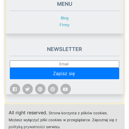
MENU
Blog
Firmy
NEWSLETTER
Zapisz się
All right reserved.
Strona
k
o
r
z
y
s
t
a z plików cookies.
M
o
ż
e
s
z
w
y
ł
ą
c
z
y
ć
p
l
i
k
i
c
o
o
k
i
e
s w przeglądarce.
Z
a
p
o
z
n
a
j
s
i
ę
z
polityką prywatności
s
e
r
w
i
s
u.