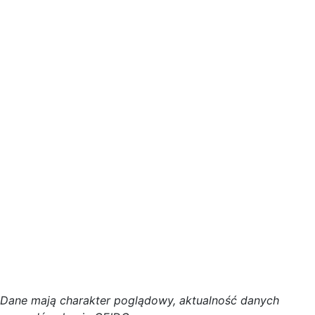
D
a
n
e
m
a
j
ą
c
h
a
r
a
k
t
e
r poglądowy,
a
k
t
u
a
l
n
o
ś
ć
d
a
n
y
c
h