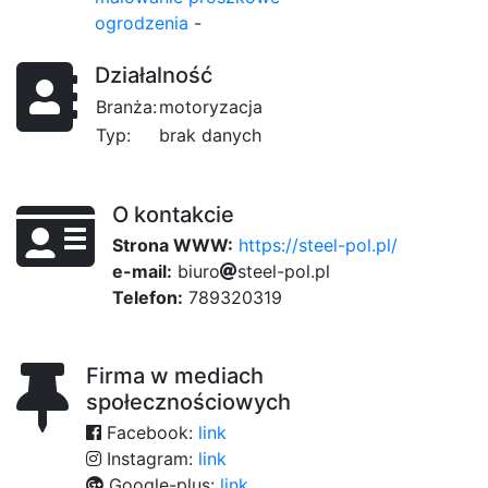
ogrodzenia
-
Działalność
Branża:
motoryzacja
Typ:
brak danych
O kontakcie
Strona WWW:
https://steel-pol.pl/
e-mail:
b
i
u
r
6d
o
s
t
e
e
l
-
p
o
l
e
.
9f1
p
l
Telefon:
789320319
Firma w mediach
społecznościowych
Facebook:
link
Instagram:
link
Google-plus:
link