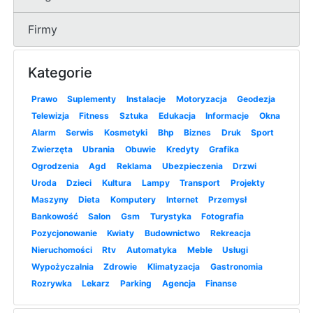
Firmy
Kategorie
Prawo
Suplementy
Instalacje
Motoryzacja
Geodezja
Telewizja
Fitness
Sztuka
Edukacja
Informacje
Okna
Alarm
Serwis
Kosmetyki
Bhp
Biznes
Druk
Sport
Zwierzęta
Ubrania
Obuwie
Kredyty
Grafika
Ogrodzenia
Agd
Reklama
Ubezpieczenia
Drzwi
Uroda
Dzieci
Kultura
Lampy
Transport
Projekty
Maszyny
Dieta
Komputery
Internet
Przemysł
Bankowość
Salon
Gsm
Turystyka
Fotografia
Pozycjonowanie
Kwiaty
Budownictwo
Rekreacja
Nieruchomości
Rtv
Automatyka
Meble
Usługi
Wypożyczalnia
Zdrowie
Klimatyzacja
Gastronomia
Rozrywka
Lekarz
Parking
Agencja
Finanse