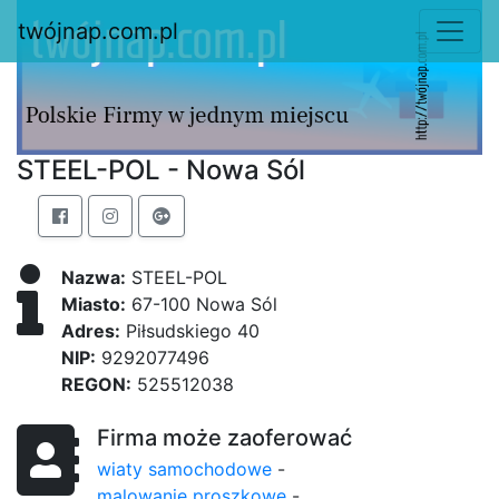
twójnap.com.pl
STEEL-POL - Nowa Sól
Nazwa:
STEEL-POL
Miasto:
67-100 Nowa Sól
Adres:
Piłsudskiego 40
NIP:
9292077496
REGON:
525512038
Firma może zaoferować
wiaty samochodowe
-
malowanie proszkowe
-