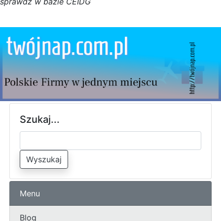
s
p
r
a
w
d
ź w bazie CEIDG
Szukaj...
Wyszukaj
Menu
Blog