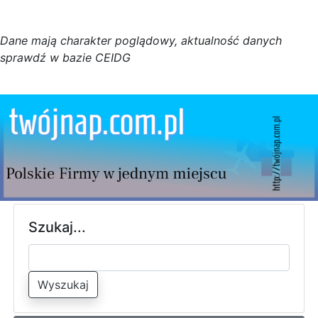
D
a
n
e
m
a
j
ą
c
h
a
r
a
k
t
e
r poglądowy,
a
k
t
u
a
l
n
o
ś
ć
d
a
n
y
c
h
s
p
r
a
w
d
ź w bazie CEIDG
Szukaj...
Wyszukaj