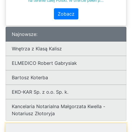
na terenie całej Polski. W ofercie pełen p...
Zobacz
Najnowsze:
Wnętrza z Klasą Kalisz
ELMEDICO Robert Gabrysiak
Bartosz Koterba
EKO-KAR Sp. z o.o. Sp. k.
Kancelaria Notarialna Małgorzata Kwella -
Notariusz Złotoryja