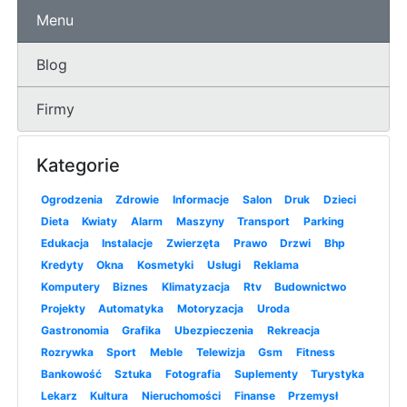
Menu
Blog
Firmy
Kategorie
Ogrodzenia
Zdrowie
Informacje
Salon
Druk
Dzieci
Dieta
Kwiaty
Alarm
Maszyny
Transport
Parking
Edukacja
Instalacje
Zwierzęta
Prawo
Drzwi
Bhp
Kredyty
Okna
Kosmetyki
Usługi
Reklama
Komputery
Biznes
Klimatyzacja
Rtv
Budownictwo
Projekty
Automatyka
Motoryzacja
Uroda
Gastronomia
Grafika
Ubezpieczenia
Rekreacja
Rozrywka
Sport
Meble
Telewizja
Gsm
Fitness
Bankowość
Sztuka
Fotografia
Suplementy
Turystyka
Lekarz
Kultura
Nieruchomości
Finanse
Przemysł