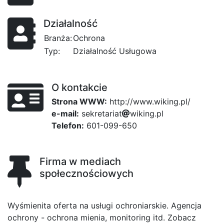
Działalność
Branża:
Ochrona
Typ:
Działalność Usługowa
O kontakcie
Strona WWW:
http://www.wiking.pl/
e-mail:
s
e
c
k
r
e
t
a
a4
r
i
1
a
t
be4
w
i
k
i
n
g
.
p
bb7
l
Telefon:
601-099-650
Firma w mediach
społecznościowych
Wyśmienita oferta na usługi ochroniarskie. Agencja
ochrony - ochrona mienia, monitoring itd. Zobacz