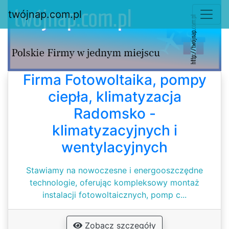
twójnap.com.pl
Firma Fotowoltaika, pompy
ciepła, klimatyzacja
Radomsko -
klimatyzacyjnych i
wentylacyjnych
Stawiamy na nowoczesne i energooszczędne
technologie, oferując kompleksowy montaż
instalacji fotowoltaicznych, pomp c...
Zobacz szczegóły