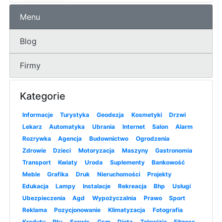
Menu
Blog
Firmy
Kategorie
Informacje
Turystyka
Geodezja
Kosmetyki
Drzwi
Lekarz
Automatyka
Ubrania
Internet
Salon
Alarm
Rozrywka
Agencja
Budownictwo
Ogrodzenia
Zdrowie
Dzieci
Motoryzacja
Maszyny
Gastronomia
Transport
Kwiaty
Uroda
Suplementy
Bankowość
Meble
Grafika
Druk
Nieruchomości
Projekty
Edukacja
Lampy
Instalacje
Rekreacja
Bhp
Usługi
Ubezpieczenia
Agd
Wypożyczalnia
Prawo
Sport
Reklama
Pozycjonowanie
Klimatyzacja
Fotografia
Kredyty
Rtv
Serwis
Gsm
Dieta
Telewizja
Fitness