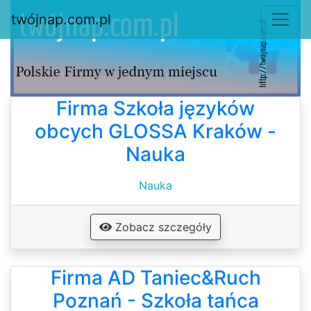
twójnap.com.pl
Firma Szkoła języków
obcych GLOSSA Kraków -
Nauka
Nauka
Zobacz szczegóły
Firma AD Taniec&Ruch
Poznań - Szkoła tańca