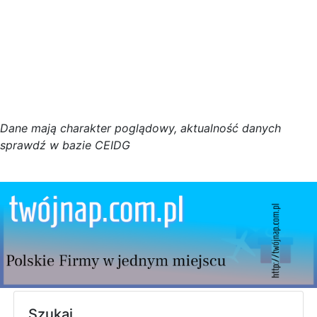
D
a
n
e
m
a
j
ą
c
h
a
r
a
k
t
e
r poglądowy,
a
k
t
u
a
l
n
o
ś
ć
d
a
n
y
c
h
s
p
r
a
w
d
ź w bazie CEIDG
Szukaj...