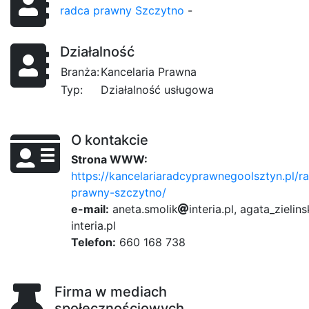
radca prawny Szczytno
-
Działalność
Branża:
Kancelaria Prawna
Typ:
Działalność usługowa
O kontakcie
Strona WWW:
https://kancelariaradcyprawnegoolsztyn.pl/r
prawny-szczytno/
e-mail:
a
n
e
t
a
.
f
s
m
o
9d8
l
i
k
i
n
t
8be
e
r
i
a
.
p
l
3c
,
a
g
a
t
f31
a
_
z
i
e
f
l
i
1f
n
s
i
n
t
0b3
e
r
8
i
a
.
p
l
Telefon:
660 168 738
Firma w mediach
społecznościowych