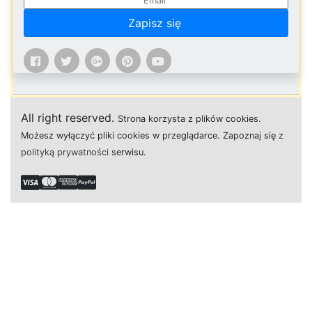
Zapisz się
All right reserved.
Strona
k
o
r
z
y
s
t
a z plików cookies.
M
o
ż
e
s
z
w
y
ł
ą
c
z
y
ć
p
l
i
k
i
c
o
o
k
i
e
s w przeglądarce.
Z
a
p
o
z
n
a
j
s
i
ę
z
polityką prywatności
s
e
r
w
i
s
u.