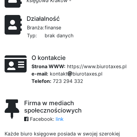
księgowa Kraków
-
Działalność
Branża:
finanse
Typ:
brak danych
O kontakcie
Strona WWW:
https://www.biurotaxes.pl
e-mail:
k
o
57
n
7
t
a
k
t
b
i
u
r
o
t
a
85
x
e
s
.
p
l
Telefon:
723 294 332
Firma w mediach
społecznościowych
Facebook:
link
Każde biuro księgowe posiada w swojej szerokiej