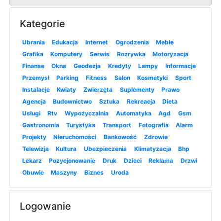
Kategorie
Ubrania
Edukacja
Internet
Ogrodzenia
Meble
Grafika
Komputery
Serwis
Rozrywka
Motoryzacja
Finanse
Okna
Geodezja
Kredyty
Lampy
Informacje
Przemysł
Parking
Fitness
Salon
Kosmetyki
Sport
Instalacje
Kwiaty
Zwierzęta
Suplementy
Prawo
Agencja
Budownictwo
Sztuka
Rekreacja
Dieta
Usługi
Rtv
Wypożyczalnia
Automatyka
Agd
Gsm
Gastronomia
Turystyka
Transport
Fotografia
Alarm
Projekty
Nieruchomości
Bankowość
Zdrowie
Telewizja
Kultura
Ubezpieczenia
Klimatyzacja
Bhp
Lekarz
Pozycjonowanie
Druk
Dzieci
Reklama
Drzwi
Obuwie
Maszyny
Biznes
Uroda
Logowanie