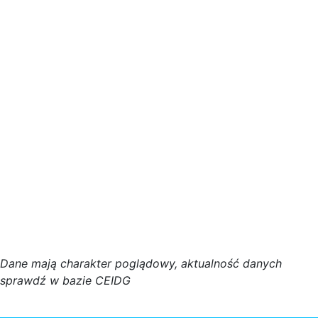
D
a
n
e
m
a
j
ą
c
h
a
r
a
k
t
e
r poglądowy,
a
k
t
u
a
l
n
o
ś
ć
d
a
n
y
c
h
s
p
r
a
w
d
ź w bazie CEIDG