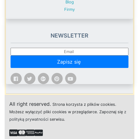
Blog
Firmy
NEWSLETTER
Zapisz się
All right reserved.
Strona
k
o
r
z
y
s
t
a z plików cookies.
M
o
ż
e
s
z
w
y
ł
ą
c
z
y
ć
p
l
i
k
i
c
o
o
k
i
e
s w przeglądarce.
Z
a
p
o
z
n
a
j
s
i
ę
z
polityką prywatności
s
e
r
w
i
s
u.